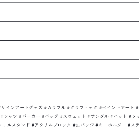
インアートグッズ #カラフル #グラフィック #ペイントアート #テクス
ure #abstract #Tシャツ #パーカー #バッグ #スウェット #サンダル #
アクリルスタンド #アクリルブロック #缶バッジ #キーホルダー #ス