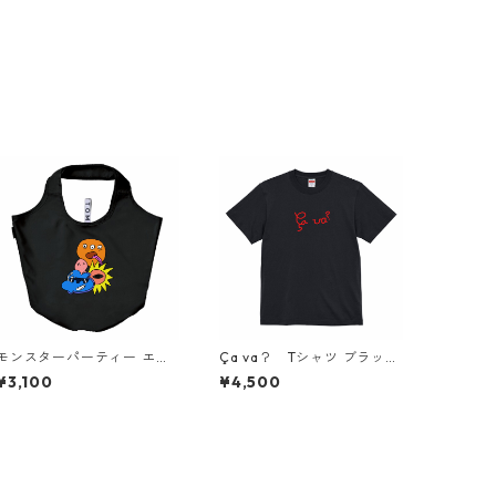
モンスターパーティー エコ
Ça va？ Tシャツ ブラック
バッグ eco bag simple
フランス語 筆記体 アートデ
¥3,100
¥4,500
ザインTシャツ simple fashi
onable