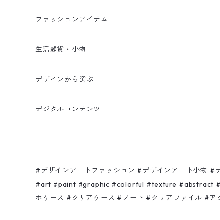
ファッションアイテム
Tシャツ
生活雑貨・小物
パーカー
ファブリック
デザインから選ぶ
スウェット
グラス・マグ
Shadow hamburger
デジタルコンテンツ
サンダル
スマホケース
Ça va?
バッグ
クリアケース
ピンク色のゾウさんと赤いリンゴの木
#デザインアートファッション #デザインアート小物 #デザ
#art #paint #graphic #colorful #text
ホケース #クリアケース #ノート #クリアファイル #
ハット
ノート
Shadow moon