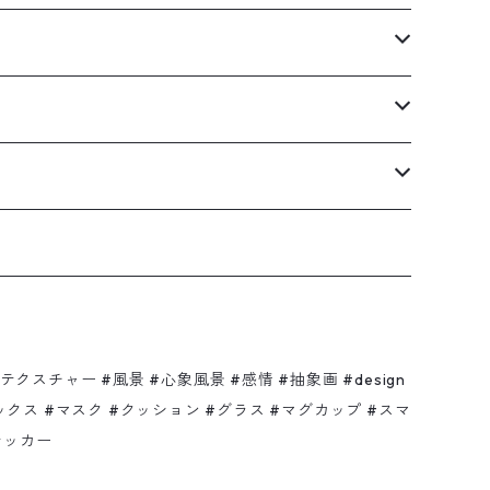
チャー #風景 #心象風景 #感情 #抽象画 #design
ハット #ソックス #マスク #クッション #グラス #マグカップ #スマ
テッカー