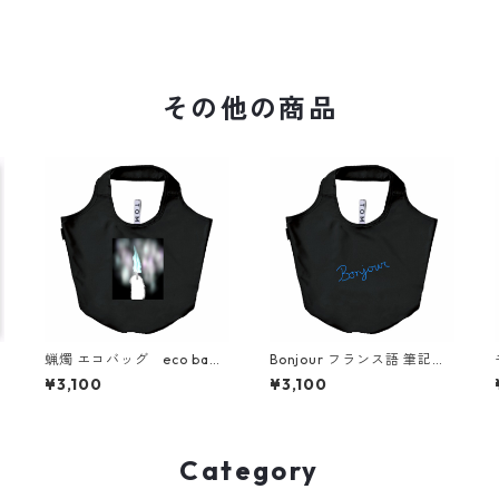
その他の商品
蝋燭 エコバッグ eco bag
Bonjour フランス語 筆記体
simple
エコバッグ eco bag simpl
¥3,100
¥3,100
e
Category