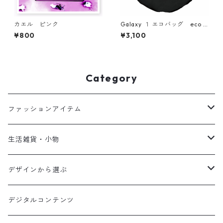
カエル ピンク
Galaxy １ エコバッグ eco b
ag simple
¥800
¥3,100
Category
ファッションアイテム
Tシャツ
生活雑貨・小物
パーカー
ファブリック
デザインから選ぶ
スウェット
グラス・マグ
Shadow hamburger
デジタルコンテンツ