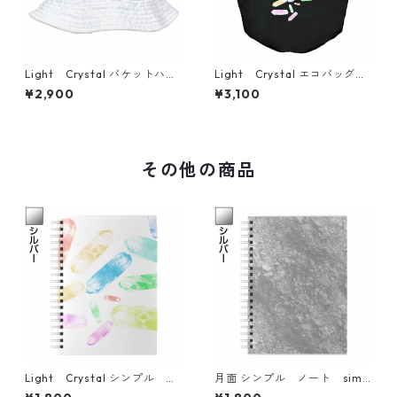
Light Crystal バケットハッ
Light Crystal エコバッグ
ト 帽子 simple fashionabl
eco bag simple
¥2,900
¥3,100
e
その他の商品
Light Crystal シンプル ノ
月面 シンプル ノート simp
ート simple note
le note