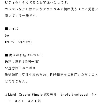
ビティを引き立てること間違いなしです。
カラフルながら涼やかなクリスタルの柄は使うほどに愛着が
湧いてくる一冊です。
■サイズ
B6
120ページ(60枚)
■ 商品のお届けについて
送料：無料 (全国一律)
配送方法：ネコポス
発送時期：受注生産のため、日時指定をご利用いただくこと
はできません。
＃Light_Crystal #imple #文房具 #note #notepad #ノ
ート #メモ #メモ帳