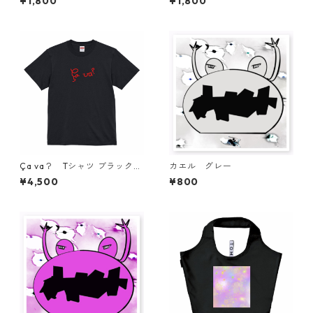
¥1,800
¥1,800
Ça va？ Tシャツ ブラック
カエル グレー
フランス語 筆記体 アートデザ
¥4,500
¥800
インTシャツ simple fashiona
ble