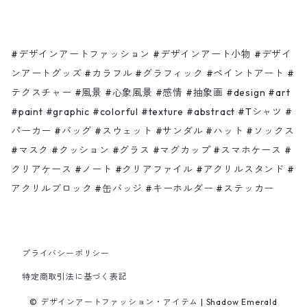
サンダル
スマホケース
Ça va?
バッグ
クリアケース
ピンク色のゾウさんと赤いリンゴの木
#デザインアートファッション #デザインアート小物 #デザイ
ンアートグッズ #カラフル #グラフィック #ペイントアート #
テクスチャー #風景 #心象風景 #感情 #抽象画 #design #art
ハット
ノート
Shadow moon
#paint #graphic #colorful #texture #abstract #Tシャツ #
パーカー #バッグ #スウェット #サンダル #ハット #ソックス
ソックス
クリアファイル
Bonjour
#マスク #クッション #グラス #マグカップ #スマホケース #
クリアケース #ノート #クリアファイル #アクリルスタンド #
マスク
アクリルスタンド・ブロック
海 山 木 風
アクリルブロック #缶バッジ #キーホルダー #ステッカー
缶バッジ
タツノオトシゴ水彩
プライバシーポリシー
キーホルダー
カラフル
特定商取引法に基づく表記
ステッカー
好きな人ランキング
© デザインアートファッション・アイテム | Shadow Emerald