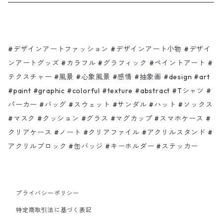
サンダル
スマホケース
Ça va?
バッグ
クリアケース
ピンク色のゾウさんと赤いリンゴの木
#デザインアートファッション #デザインアート小物 #デザイ
ンアートグッズ #カラフル #グラフィック #ペイントアート #
テクスチャー #風景 #心象風景 #感情 #抽象画 #design #art
ハット
ノート
Shadow moon
#paint #graphic #colorful #texture #abstract #Tシャツ #
パーカー #バッグ #スウェット #サンダル #ハット #ソックス
ソックス
クリアファイル
Bonjour
#マスク #クッション #グラス #マグカップ #スマホケース #
クリアケース #ノート #クリアファイル #アクリルスタンド #
マスク
アクリルスタンド・ブロック
海 山 木 風
アクリルブロック #缶バッジ #キーホルダー #ステッカー
缶バッジ
タツノオトシゴ水彩
プライバシーポリシー
キーホルダー
カラフル
特定商取引法に基づく表記