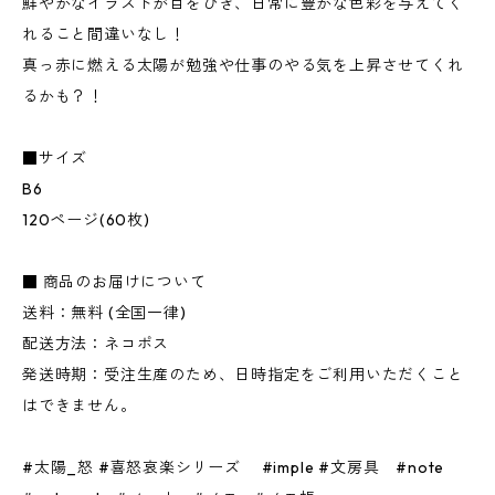
鮮やかなイラストが目をひき、日常に豊かな色彩を与えてく
れること間違いなし！
真っ赤に燃える太陽が勉強や仕事のやる気を上昇させてくれ
るかも？！
■サイズ
B6
120ページ(60枚)
■ 商品のお届けについて
送料：無料 (全国一律)
配送方法：ネコポス
発送時期：受注生産のため、日時指定をご利用いただくこと
はできません。
#太陽_怒 #喜怒哀楽シリーズ #imple #文房具 #note