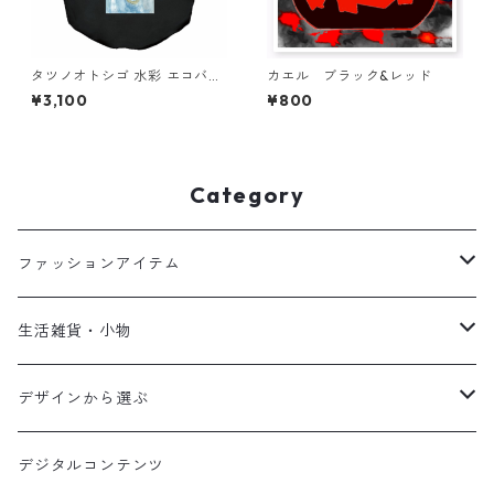
タツノオトシゴ 水彩 エコバッ
カエル ブラック&レッド
グ eco bag simple
¥3,100
¥800
Category
ファッションアイテム
Tシャツ
生活雑貨・小物
パーカー
ファブリック
デザインから選ぶ
スウェット
グラス・マグ
Shadow hamburger
デジタルコンテンツ