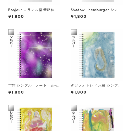
Bonjour フランス語 筆記体 シ
Shadow hamburger シンプ
ンプル ノート simple no
ル ノート simple note
¥1,800
¥1,800
te
宇宙 シンプル ノート simp
タツノオトシゴ 水彩 シンプ
le note
ル ノート simple note
¥1,800
¥1,800