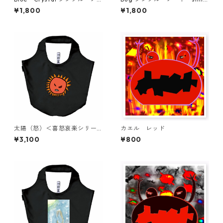
ート simple note
e note
¥1,800
¥1,800
太陽（怒）＜喜怒哀楽シリー
カエル レッド
ズ＞ エコバッグ eco bag si
¥3,100
¥800
mple