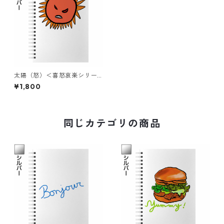
太陽（怒）＜喜怒哀楽シリー
ズ＞ シンプル ノート simp
¥1,800
le note
同じカテゴリの商品