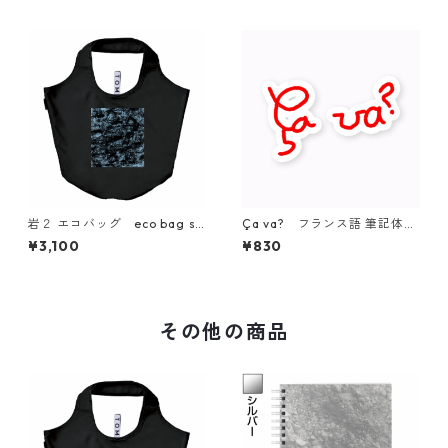
岩２ エコバッグ eco bag si
Ça va? フランス語 筆記体
mple
ステッカー シール sticker si
¥3,100
¥830
mple
その他の商品