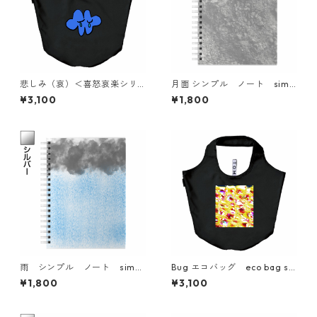
悲しみ（哀）＜喜怒哀楽シリ
月面 シンプル ノート simp
ーズ＞ エコバッグ eco bag
le note
¥3,100
¥1,800
simple
雨 シンプル ノート simpl
Bug エコバッグ eco bag si
e note
mple
¥1,800
¥3,100