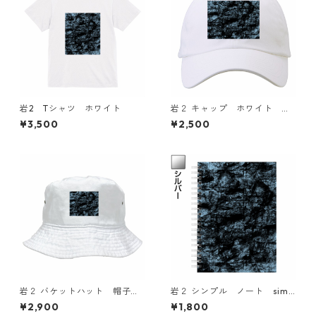
岩2 Tシャツ ホワイト
岩２ キャップ ホワイト
白 帽子 simple fashionabl
¥3,500
¥2,500
e
岩２ バケットハット 帽子 s
岩２ シンプル ノート simp
imple fashionable
le note
¥2,900
¥1,800