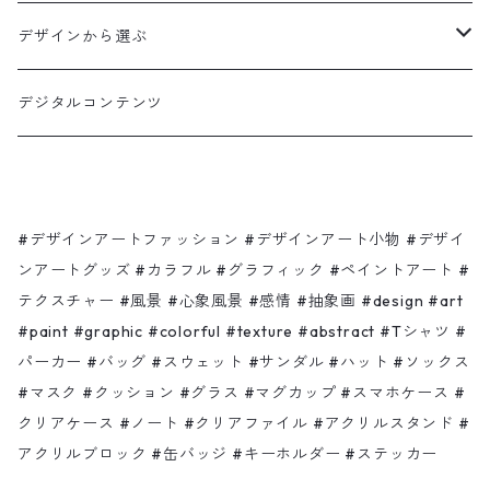
パーカー
ファブリック
デザインから選ぶ
スウェット
グラス・マグ
Shadow hamburger
デジタルコンテンツ
サンダル
スマホケース
Ça va?
バッグ
クリアケース
ピンク色のゾウさんと赤いリンゴの木
#デザインアートファッション #デザインアート小物 #デザイ
ンアートグッズ #カラフル #グラフィック #ペイントアート #
テクスチャー #風景 #心象風景 #感情 #抽象画 #design #art
ハット
ノート
Shadow moon
#paint #graphic #colorful #texture #abstract #Tシャツ #
パーカー #バッグ #スウェット #サンダル #ハット #ソックス
ソックス
クリアファイル
Bonjour
#マスク #クッション #グラス #マグカップ #スマホケース #
クリアケース #ノート #クリアファイル #アクリルスタンド #
マスク
アクリルスタンド・ブロック
海 山 木 風
アクリルブロック #缶バッジ #キーホルダー #ステッカー