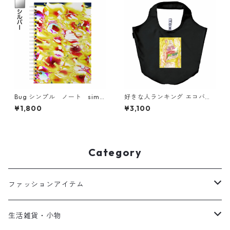
Bug シンプル ノート simpl
好きな人ランキング エコバッ
e note
グ eco bag simple
¥1,800
¥3,100
Category
ファッションアイテム
Tシャツ
生活雑貨・小物