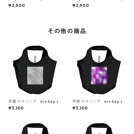
ャップ ホワイト 白 帽
子 simple fashionable
¥2,500
¥2,900
子 simple fashionable
その他の商品
月面 エコバッグ eco bag si
宇宙 エコバッグ eco bag si
mple
mple
¥3,100
¥3,100