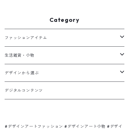
Category
ファッションアイテム
Tシャツ
生活雑貨・小物
パーカー
ファブリック
デザインから選ぶ
スウェット
グラス・マグ
Shadow hamburger
デジタルコンテンツ
サンダル
スマホケース
Ça va?
バッグ
クリアケース
ピンク色のゾウさんと赤いリンゴの木
#デザインアートファッション #デザインアート小物 #デザイ