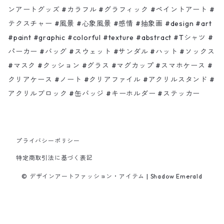
ンアートグッズ #カラフル #グラフィック #ペイントアート #
テクスチャー #風景 #心象風景 #感情 #抽象画 #design #art
ハット
ノート
Shadow moon
#paint #graphic #colorful #texture #abstract #Tシャツ #
パーカー #バッグ #スウェット #サンダル #ハット #ソックス
ソックス
クリアファイル
Bonjour
#マスク #クッション #グラス #マグカップ #スマホケース #
クリアケース #ノート #クリアファイル #アクリルスタンド #
マスク
アクリルスタンド・ブロック
海 山 木 風
アクリルブロック #缶バッジ #キーホルダー #ステッカー
缶バッジ
タツノオトシゴ水彩
プライバシーポリシー
キーホルダー
カラフル
特定商取引法に基づく表記
ステッカー
好きな人ランキング
© デザインアートファッション・アイテム | Shadow Emerald
その他
Light Crystal