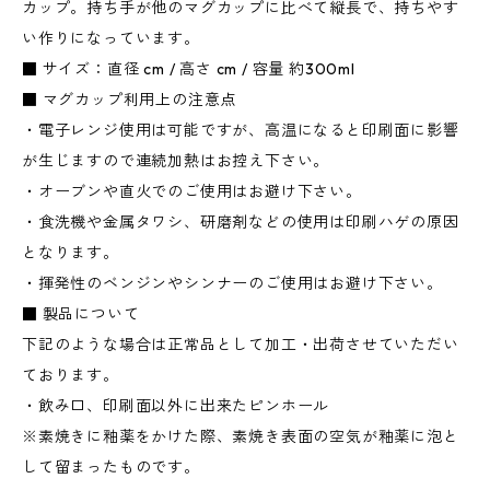
カップ。持ち手が他のマグカップに比べて縦長で、持ちやす
い作りになっています。
■ サイズ：直径 cm / 高さ cm / 容量 約300ml
■ マグカップ利用上の注意点
・電子レンジ使用は可能ですが、高温になると印刷面に影響
が生じますので連続加熱はお控え下さい。
・オーブンや直火でのご使用はお避け下さい。
・食洗機や金属タワシ、研磨剤などの使用は印刷ハゲの原因
となります。
・揮発性のベンジンやシンナーのご使用はお避け下さい。
■ 製品について
下記のような場合は正常品として加工・出荷させていただい
ております。
・飲み口、印刷面以外に出来たピンホール
※素焼きに釉薬をかけた際、素焼き表面の空気が釉薬に泡と
して留まったものです。