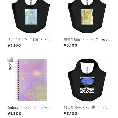
タツノオトシゴ 水彩 エコバッ
原初の絵画 エコバッグ eco
グ eco bag simple
bag simple
¥3,100
¥3,100
Galaxy １ シンプル ノー
悲しみ ややリアル版 エコバッ
ト simple note
グ eco bag simple
¥1,800
¥3,100