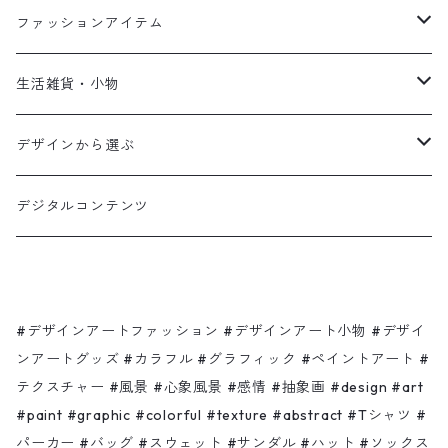
ファッションアイテム
Tシャツ
生活雑貨・小物
パーカー
ファブリック
デザインから選ぶ
スウェット
グラス・マグ
Shadow hamburger
デジタルコンテンツ
サンダル
スマホケース
Ça va?
バッグ
クリアケース
ピンク色のゾウさんと赤いリンゴの木
#デザインアートファッション #デザインアート小物 #デザイ
ンアートグッズ #カラフル #グラフィック #ペイントアート #
テクスチャー #風景 #心象風景 #感情 #抽象画 #design #art
ハット
ノート
Shadow moon
#paint #graphic #colorful #texture #abstract #Tシャツ #
パーカー #バッグ #スウェット #サンダル #ハット #ソックス