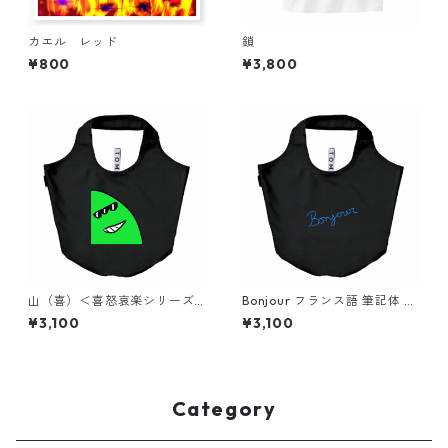
カエル レッド
鎖
¥800
¥3,800
山（喜）＜喜怒哀楽シリーズ
Bonjour フランス語 筆記体 エ
＞ エコバッグ eco bag si
コバッグ eco bag simple
¥3,100
¥3,100
mple
Category