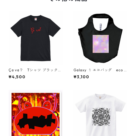
Ça va？ Tシャツ ブラック
Galaxy １ エコバッグ eco b
フランス語 筆記体 アートデザ
ag simple
¥4,500
¥3,100
インTシャツ simple fashiona
ble