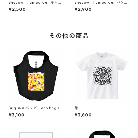
Shadow hamburger キャッ
Shadow hamburger バケッ
プ ホワイト 白 帽子 sim
トハット 帽子 simple fash
¥2,500
¥2,900
ple fashionable
ionable
その他の商品
Bug エコバッグ eco bag si
鎖
mple
¥3,100
¥3,800