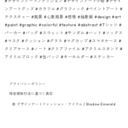
#デザインアートファッション #デザインアート小物 #デザイ
ンアートグッズ #カラフル #グラフィック #ペイントアート #
テクスチャー #風景 #心象風景 #感情 #抽象画 #design #art
ハット
ノート
Shadow moon
#paint #graphic #colorful #texture #abstract #Tシャツ #
パーカー #バッグ #スウェット #サンダル #ハット #ソックス
ソックス
クリアファイル
Bonjour
#マスク #クッション #グラス #マグカップ #スマホケース #
クリアケース #ノート #クリアファイル #アクリルスタンド #
マスク
アクリルスタンド・ブロック
海 山 木 風
アクリルブロック #缶バッジ #キーホルダー #ステッカー
缶バッジ
タツノオトシゴ水彩
プライバシーポリシー
キーホルダー
カラフル
特定商取引法に基づく表記
ステッカー
好きな人ランキング
© デザインアートファッション・アイテム | Shadow Emerald
その他
Light Crystal