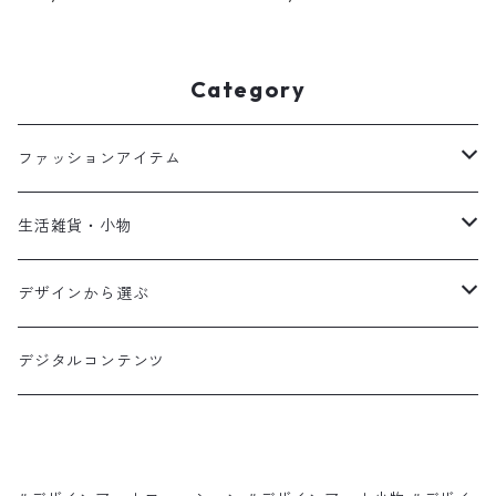
Category
ファッションアイテム
Tシャツ
生活雑貨・小物
パーカー
ファブリック
デザインから選ぶ
スウェット
グラス・マグ
Shadow hamburger
デジタルコンテンツ
サンダル
スマホケース
Ça va?
バッグ
クリアケース
ピンク色のゾウさんと赤いリンゴの木